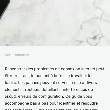
Accueil
›
Internet
INTERNET
Comment résoudre des
Rencontrer des problèmes de connexion Internet peut
être frustrant, impactant à la fois le travail et les
problèmes de connexion
loisirs. Les pannes peuvent survenir suite à divers
Internet ?
éléments : routeurs défaillants, interférences ou
ακόμα, erreurs de configuration. Ce guide vous
Théo
•
9 octobre 2024
•
7 min de lecture
accompagne pas à pas pour identifier et résoudre