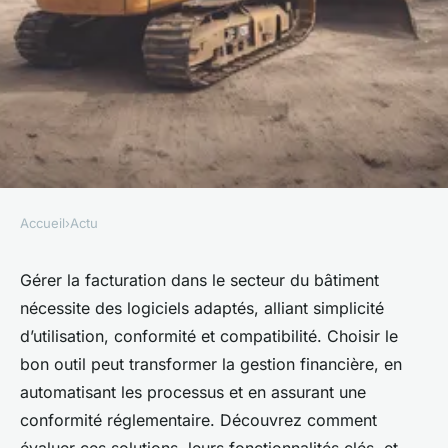
Accueil
›
Actu
ACTU
Top logiciels de facturation
Gérer la facturation dans le secteur du bâtiment
nécessite des logiciels adaptés, alliant simplicité
pour le secteur du bâtiment
d’utilisation, conformité et compatibilité. Choisir le
bon outil peut transformer la gestion financière, en
Théo
•
15 mai 2025
•
10 min de lecture
automatisant les processus et en assurant une
conformité réglementaire. Découvrez comment