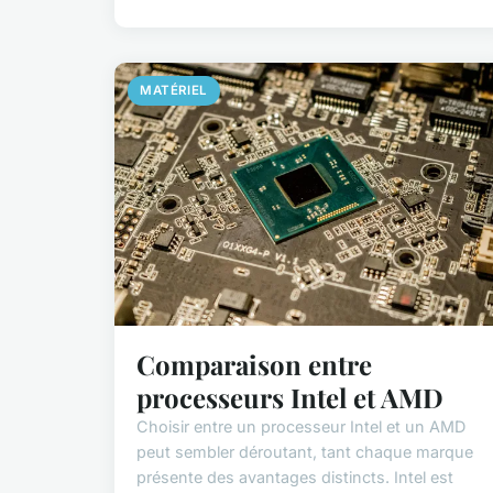
MATÉRIEL
Comparaison entre
processeurs Intel et AMD
Choisir entre un processeur Intel et un AMD
peut sembler déroutant, tant chaque marque
présente des avantages distincts. Intel est