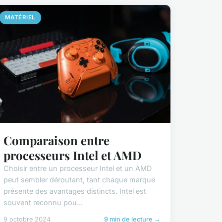
MATÉRIEL
Comparaison entre
processeurs Intel et AMD
Choisir entre un processeur Intel et un AMD
peut sembler déroutant, tant chaque marque
présente des avantages distincts. Intel est
souvent reconnu pou...
9 octobre 2024
9 min de lecture →