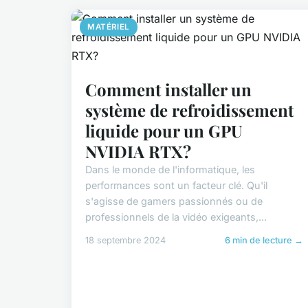
MATÉRIEL
Comment installer un
système de refroidissement
liquide pour un GPU
NVIDIA RTX?
Dans le monde de l'informatique, les
performances sont un facteur clé. Qu'il
s'agisse de gamers passionnés ou de
professionnels de la vidéo exigeants,...
18 septembre 2024
6 min de lecture →