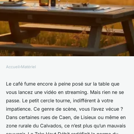
Accueil
›
Matériel
MATÉRIEL
Comment obtenir un
Le café fume encore à peine posé sur la table que
vous lancez une vidéo en streaming. Mais rien ne se
accompagnement fibre dans le
passe. Le petit cercle tourne, indifférent à votre
Calvados ?
impatience. Ce genre de scène, vous l’avez vécue ?
Dans certaines rues de Caen, de Lisieux ou même en
Séraphine
•
08/06/2026 12:44
•
9 min de lecture
zone rurale du Calvados, ce n’est plus qu’un mauvais