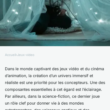
Accueil
›
Jeux-video
JEUX-VIDEO
Quelles sont les techniques
Dans le monde captivant des jeux vidéo et du cinéma
d’animation, la création d’un univers immersif et
pour créer des effets de
réaliste est une priorité pour les concepteurs. Une des
lumière réalistes dans un jeu
composantes essentielles à cet égard est l’éclairage.
de science-fiction?
Par ailleurs, dans la science-fiction, ce dernier joue
un rôle clef pour donner vie à des mondes
Théo
•
18 septembre 2024
•
7 min de lecture