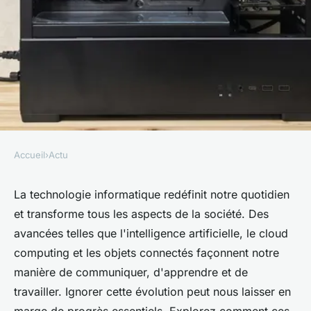
Accueil
›
Actu
ACTU
Comment la technologie
La technologie informatique redéfinit notre quotidien
et transforme tous les aspects de la société. Des
informatique transforme la
avancées telles que l'intelligence artificielle, le cloud
société que vous ne pouvez pas
computing et les objets connectés façonnent notre
ignorer
manière de communiquer, d'apprendre et de
travailler. Ignorer cette évolution peut nous laisser en
Théo
•
9 octobre 2024
•
10 min de lecture