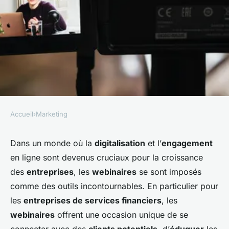
Accueil
›
Marketing
MARKETING
Comment les entreprises de
Dans un monde où la
digitalisation
et l’
engagement
en ligne sont devenus cruciaux pour la croissance
services financiers peuvent-
des
entreprises
, les
webinaires
se sont imposés
elles utiliser les webinaires
comme des outils incontournables. En particulier pour
pour attirer de nouveaux
les
entreprises de services financiers
, les
clients?
webinaires
offrent une occasion unique de se