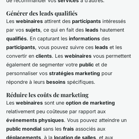
de recommander vos
services
à d’autres.
Générer des leads qualifiés
Les
webinaires
attirent des
participants
intéressés
par vos
sujets
, ce qui en fait des
leads
hautement
qualifiés
. En capturant les
informations
des
participants
, vous pouvez suivre ces
leads
et les
convertir en
clients
. Les
webinaires
vous permettent
également de segmenter votre
public
et de
personnaliser vos
stratégies marketing
pour
répondre à leurs
besoins
spécifiques.
Réduire les coûts de marketing
Les
webinaires
sont une
option de marketing
relativement peu coûteuse par rapport aux
événements physiques
. Vous pouvez atteindre un
public mondial
sans les
frais
associés aux
déplacements
, à la
location de salles
, et aux