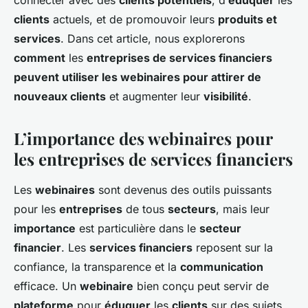
connecter avec des
clients potentiels
, d’
éduquer
les
Théo
•
18 septembre 2024
•
6 min de lecture
clients
actuels, et de promouvoir leurs
produits et
services
. Dans cet article, nous explorerons
comment
les
entreprises de services financiers
peuvent utiliser les webinaires pour attirer de
nouveaux clients
et augmenter leur
visibilité
.
L’importance des webinaires pour
les entreprises de services financiers
Les
webinaires
sont devenus des outils puissants
pour les
entreprises
de tous
secteurs
, mais leur
importance
est particulière dans le
secteur
financier
. Les
services financiers
reposent sur la
confiance, la transparence et la
communication
efficace. Un
webinaire
bien conçu peut servir de
plateforme
pour
éduquer
les
clients
sur des sujets