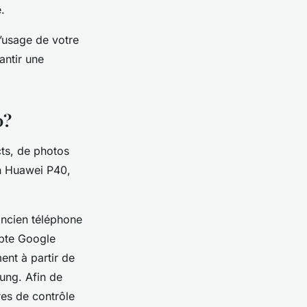
.
’usage de votre
antir une
0?
cts, de photos
un Huawei P40,
.
ancien téléphone
mpte Google
ent à partir de
sung. Afin de
res de contrôle