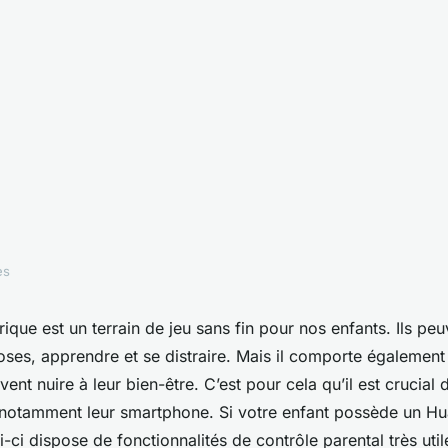
es
s fonctionnalités
ue est un terrain de jeu sans fin pour nos enfants. Ils peu
oses, apprendre et se distraire. Mais il comporte égaleme
l sur un Huawei
ent nuire à leur bien-être. C’est pour cela qu’il est crucial 
, notamment leur smartphone. Si votre enfant possède un H
'usage des enfants
-ci dispose de fonctionnalités de contrôle parental très uti