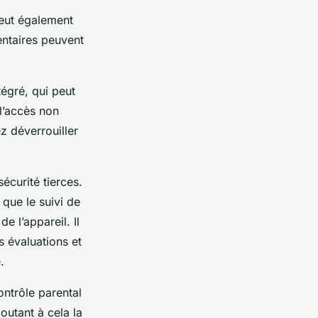
peut également
entaires peuvent
égré, qui peut
 l’accès non
ez déverrouiller
écurité tierces.
 que le suivi de
e l’appareil. Il
 évaluations et
.
ntrôle parental
joutant à cela la