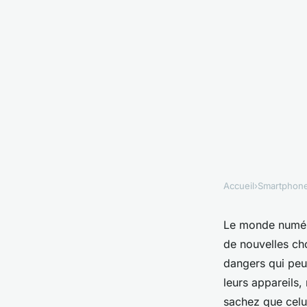
Accueil
›
Smartphon
SMARTPHONES
Comment utiliser le
Le monde numériq
de nouvelles ch
de contrôle parenta
dangers qui peuv
leurs appareils
P40 pour sécuriser l
sachez que celui