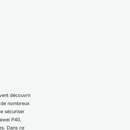
vent découvrir
nt de nombreux
de sécuriser
uawei P40,
les. Dans ce