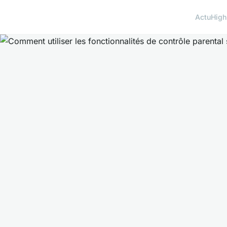
Actu
High