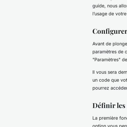
guide, nous allo
?
l’usage de votre
Configurer
Théo
•
18 septembre 2024
•
5 min de lecture
Avant de plonger
paramètres de co
"Paramètres" de 
Il vous sera de
un code que votr
pourrez accéder 
Définir les
La première fonct
option vous per