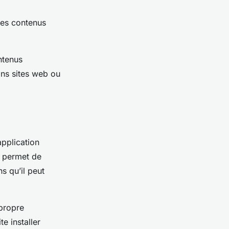
 les contenus
ntenus
ins sites web ou
application
s permet de
s qu’il peut
 propre
e installer